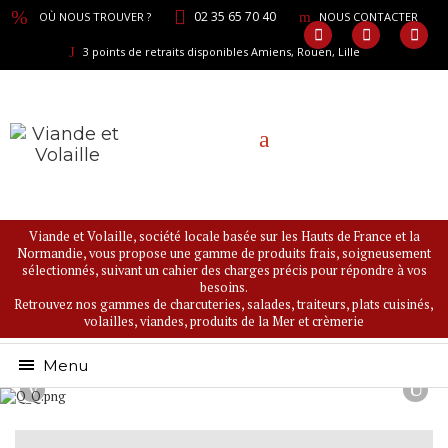
02 35 65 70 40
OÙ NOUS TROUVER ?
NOUS CONTACTER
3 points de retraits disponibles Amiens, Rouen, Lille
Viande et Volaille, société locale basée sur les Hauts de France et la
Normandie, vous propose une gamme de produits frais, soigneusement
sélectionnés, suivant un cahier des charges précis pour répondre à vos
besoins.
Retrouvez nos gammes de charcuteries, salades, traiteurs, plats cuisinés,
volailles, viandes, produits de la Mer et crèmerie
Menu