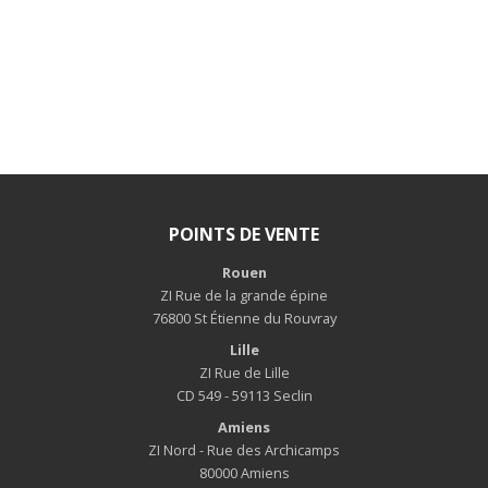
POINTS DE VENTE
Rouen
ZI Rue de la grande épine
76800 St Étienne du Rouvray
Lille
ZI Rue de Lille
CD 549 - 59113 Seclin
Amiens
ZI Nord - Rue des Archicamps
80000 Amiens