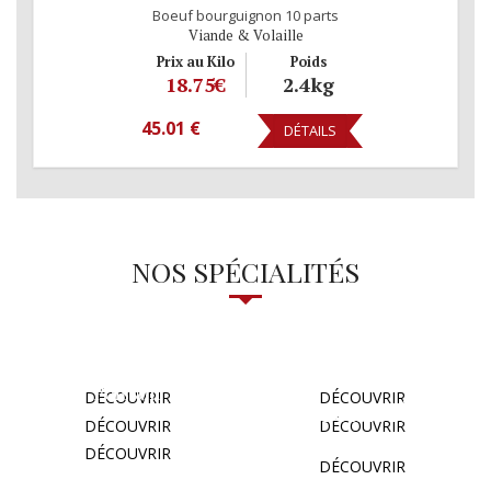
Boeuf bourguignon 10 parts
Viande & Volaille
Prix au Kilo
Poids
18.75€
2.4kg
45.01 €
DÉTAILS
NOS SPÉCIALITÉS
Foies gras - Charcuterie
Traiteur
Viande
Volaille
Poisson
DÉCOUVRIR
DÉCOUVRIR
Cremerie
DÉCOUVRIR
DÉCOUVRIR
DÉCOUVRIR
DÉCOUVRIR